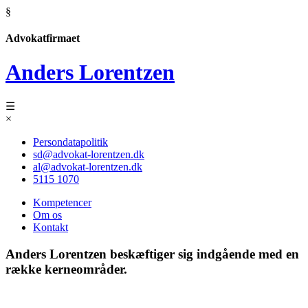
§
Advokatfirmaet
Anders Lorentzen
☰
×
Persondatapolitik
sd@advokat-lorentzen.dk
al@advokat-lorentzen.dk
5115 1070
Kompetencer
Om os
Kontakt
Anders Lorentzen beskæftiger sig indgående med en
række kerneområder.